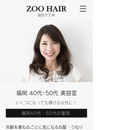
​福岡市天神
福岡 40代･50代 美容室
​いくつになっても輝ける女性に！​
福岡40代・50代の髪型
​年齢を重ねるごとに気になる白髪・うねり