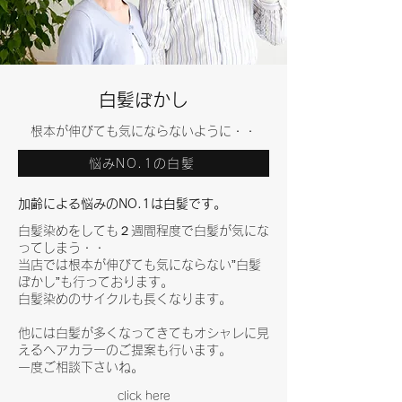
​白髪ぼかし​
​根本が伸びても気にならないように・・
悩みNO.1の白髪
​加齢による悩みのNO.1は白髪です。​​
白髪染めをしても２週間程度で白髪が気にな
ってしまう・・
当店では根本が伸びても気にならない”白髪
ぼかし”も行っております。
白髪染めのサイクルも長くなります。
他には白髪が多くなってきてもオシャレに見
えるヘアカラーのご提案も行います。
​一度ご相談下さいね。
click here