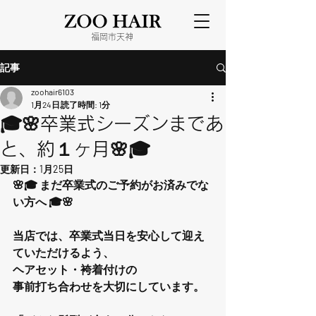
​福岡市天神
記事
zoohair6103
1月24日
読了時間: 1分
🎓🌸卒業式シーズンまであ
と、約１ヶ月🌸🎓
更新日：
1月25日
🌸🎓 まだ卒業式のご予約がお済みでな
い方へ 🎓🌸
当店では、卒業式当日を安心して迎え
ていただけるよう、
ヘアセット・袴着付けの
事前打ち合わせを大切にしています。